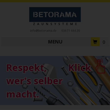
info@betorama.de
03671 444 30
MENU
0
Private Zaunsysteme
STAHL
Respekt,
Klick
Schiebetore
Drehtore
Pforten
Zaunfelder
Antriebe
wer's selber
Referenzen
Downloads
Zubehör
macht.
Tore
ALUMINIUM