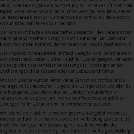
Haus- oder Firmengebäude-Ausstattung. Wir öffnen es oft mehrmals
täglich, daher ist es ratsam, auf ein hochwertiges Produkt zu setzen.
Bei
Betorama
bieten wir Garagentore mit Antrieb an, die praktisch
wartungsfrei, sehr leise und sicher sind.
Der Antrieb ist heute ein wesentlicher Bestandteil des Garagentores.
Kaum jemand möchte sich täglich damit abmühen. Ein Elektrotor
bietet maximalen Komfort, der vor allem von Frauen geschätzt wird.
Das Angebot von
Betorama
umfasst Garagen- und Industrietore in
den unterschiedlichsten Größen - auch für Doppelgaragen. Wir bieten
die Möglichkeit der perfekten Anpassung des Tordesigns an das
Erscheinungsbild der Fassade oder der Gebäudearchitektur.
Unseren Essener Kunden bieten wir außerdem die professionelle
Montage von Schiebetoren, Flügeltoren, Garagentoren und allen bei
uns bezogenen Zaunelementen an. Darüber hinaus liefern wir
Haustüren und Carports, um Ihnen ein umfassendes Angebot an
Lösungen für Ihr Zuhause und Ihr Unternehmen zu bieten.
Wir laden Sie ein, sich mit unserem gesamten Angebot vertraut zu
machen und sich mit unseren Experten in Verbindung zu setzen, die
nach einer Analyse Ihrer Erwartungen ein zufriedenstellendes
Angebot mit dem frühestmöglichen Termin der Auftragsabwicklung