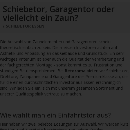
Schiebetore
Drehtore
Pforten
Zaunfelder
Schiebetor, Garagentor oder
Schiebetore Industrie
Download
vielleicht ein Zaun?
SCHIEBETOR ESSEN
Industrie Zaunsysteme
STAHL
Die Auswahl von Zaunelementen und Garagentoren scheint
Schiebetore
Drehtore
Schranken
Referenzen
theoretisch einfach zu sein. Die meisten Investoren achten auf
Ästhetik und Anpassung an das Gebäude und Grundstück. Ein sehr
Downloads
wichtiges Kriterium ist aber auch die Qualität der Verarbeitung und
der fachgerechten Montage - sonst kommt es zu Frustration und
ständigen Betriebsproblemen. Bei
Betorama
bieten wir Schiebetore,
Drehtore, Zaunpaneele und Garagentore der Premiumklasse an, die
Farbe
Muster
Bestellen
für die einen durchschnittlichen Investor aus Essen erschwinglich
sind. Wir laden Sie ein, sich mit unserem gesamten Sortiment und
Google Rezensionen
Datenschutz
unserer Qualitätspolitik vertraut zu machen.
Nachrichten
Impressum
Wie wählt man ein Einfahrtstor aus?
Hier haben wir zwei beliebte Lösungen zur Auswahl. Wir werden kurz
ihre Vor- und Nachteile beschreiben, um jedem Kunden