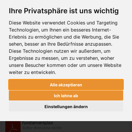
Schiebetore
Drehtore
Pforten
Zaunfelder
Downloads Betorama Techn.
Ihre Privatsphäre ist uns wichtig
Schiebetore Industrie
Download
Unterlagen
Diese Website verwendet Cookies und Targeting
PRIVATE ZAUNSYSTEME
Technologien, um Ihnen ein besseres Internet-
Industrie Zaunsysteme
STAHL
Erlebnis zu ermöglichen und die Werbung, die Sie
Fundamentpläne /
Montageanleitungen
sehen, besser an Ihre Bedürfnisse anzupassen.
Schiebetore
Drehtore
Schranken
Referenzen
Diese Technologien nutzen wir außerdem, um
Montageanleitung
Downloads
Ergebnisse zu messen, um zu verstehen, woher
Private Zaunsysteme
unsere Besucher kommen oder um unsere Website
/ 4.22 MB
weiter zu entwickeln.
Fundamentplan
Farbe
Muster
Bestellen
Schiebetor Rechts öffnend Betorama
Alle akzeptieren
/ 4.17 MB
Google Rezensionen
Datenschutz
Ich lehne ab
Fundamentplan
Schiebetor links öffnend Betorama
Nachrichten
Impressum
Einstellungen ändern
/ 557.18 KB
Fundamentplan
Rolltor Betorama rechts