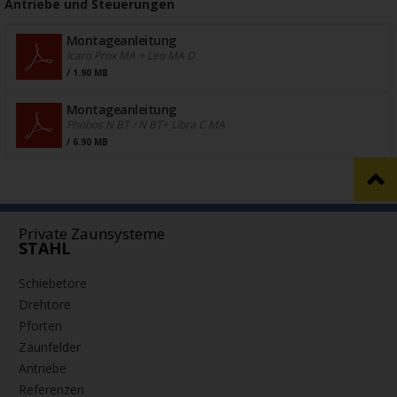
Antriebe und Steuerungen
Montageanleitung
Icaro Prox MA + Leo MA D
/ 1.90 MB
Montageanleitung
Phobos N BT / N BT+ Libra C MA
/ 6.90 MB
Private Zaunsysteme
STAHL
Schiebetore
Drehtore
Pforten
Zaunfelder
Antriebe
Referenzen