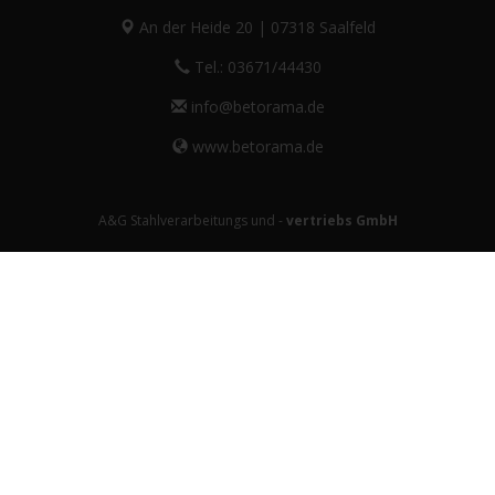
An der Heide 20 | 07318 Saalfeld
Tel.: 03671/44430
info@betorama.de
www.betorama.de
A&G Stahlverarbeitungs und -
vertriebs GmbH
Private Zaunsysteme
STAHL
Schiebetore
Drehtore
Pforten
Zaunfelder
Antriebe
Referenzen