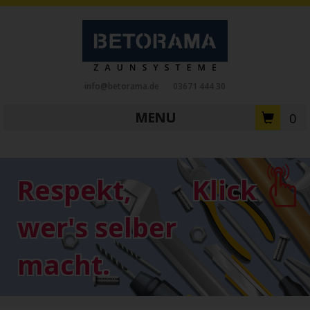
info@betorama.de
03671 444 30
MENU
0
Private Zaunsysteme
STAHL
Respekt,
Klick
Schiebetore
Drehtore
Pforten
Zaunfelder
Antriebe
wer's selber
Referenzen
Downloads
Zubehör
macht.
Tore
ALUMINIUM