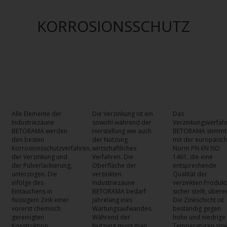
KORROSIONSSCHUTZ
Alle Elemente der
Die Verzinkung ist ein
Das
Industriezäune
sowohl während der
Verzinkungsverfah
BETORAMA werden
Herstellung wie auch
BETORAMA stimmt
den besten
der Nutzung
mit der europäisc
Korrosionsschutzverfahren,
wirtschaftliches
Norm PN-EN ISO
der Verzinkung und
Verfahren. Die
1461, die eine
der Pulverlackierung,
Oberfläche der
entsprechende
unterzogen. Die
verzinkten
Qualität der
infolge des
Industriezäune
verzinkten Produk
Eintauchens in
BETORAMA bedarf
sicher stellt, überei
flüssigem Zink einer
jahrelang ines
Die Zinkschicht ist
vorerst chemisch
Wartungsaufwandes.
beständig gegen