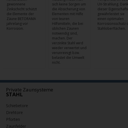
gereinigten
Während der
hohe und niedrige
Konstruktion
Nutzung muss man
Temperaturen sow
gewonnene
sich keine Sorgen um
UV-Strahlung. Dan
Zinkschicht schützt
die Absicherung von
dieser Eigenschaft
die Elemente der
Elementen mit Hilfe
gewährleistet sie
Zäune BETORAMA
von teuren
einen optimalen
jahrelang vor
Hilfsmitteln, die bei
Korrosionsschutz 
Korrosion.
üblichen Zäunen
Stahloberflächen.
notwendig sind,
machen. Der
verzinkte Stahl wird
wieder verwertet und
verunreinigt bzw.
belastet die Umwelt
nicht.
Private Zaunsysteme
STAHL
Schiebetore
Drehtore
Pforten