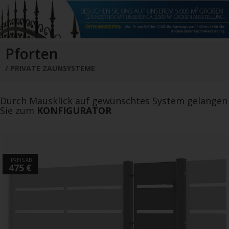
Schiebetore
Drehtore
Pforten
Zaunfelder
Schiebetore Industrie
Download
Pforten
Industrie Zaunsysteme
STAHL
PRIVATE ZAUNSYSTEME
Schiebetore
Drehtore
Schranken
Referenzen
Downloads
Durch Mausklick auf gewünschtes System gelangen
Sie zum
KONFIGURATOR
Farbe
Muster
Bestellen
Google Rezensionen
Datenschutz
PREIS AB
475 €
Nachrichten
Impressum