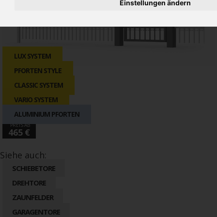
Einstellungen ändern
LUX SYSTEM
PFORTEN STYLE
CLASSIC SYSTEM
PREIS AB
VARIO SYSTEM
731 €
PREIS AB
ALUMINIUM PFORTEN
562 €
PREIS AB
465 €
Siehe auch:
SCHIEBETORE
DREHTORE
ZAUNFELDER
GARAGENTORE