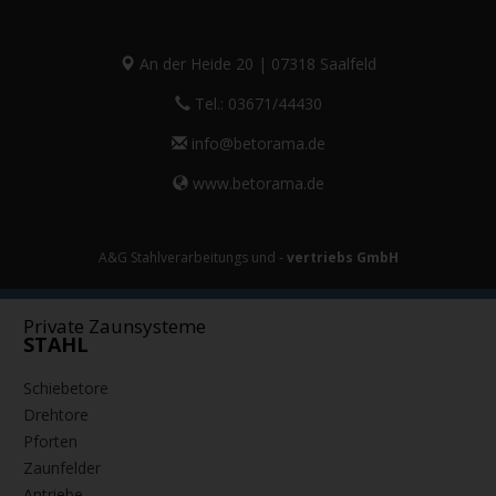
An der Heide 20 | 07318 Saalfeld
Tel.: 03671/44430
info@betorama.de
www.betorama.de
A&G Stahlverarbeitungs und -
vertriebs GmbH
Private Zaunsysteme
STAHL
Schiebetore
Drehtore
Pforten
Zaunfelder