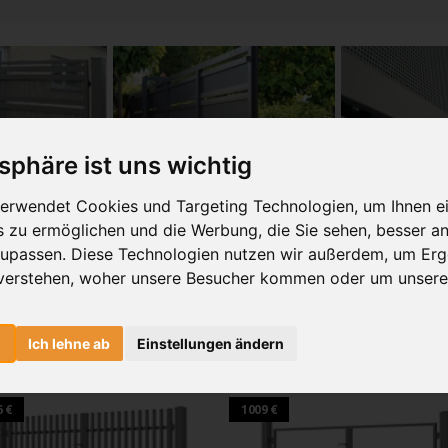
tsphäre ist uns wichtig
erwendet Cookies und Targeting Technologien, um Ihnen e
is zu ermöglichen und die Werbung, die Sie sehen, besser an
zupassen. Diese Technologien nutzen wir außerdem, um Erg
des Angebots inklusive der Montage. Es werden keine Einzelpositionen bewertet.
verstehen, woher unsere Besucher kommen oder um unsere
t sein z.B. Onlinevergleich eines Mitbewerbers. Bei Angeboten von Unternehmen
e Ihr Wunschtor, egal ob Schiebetor, Drehtor, Pforte oder Zaunfeld p
n
Ich lehne ab
Einstellungen ändern
unschfarbe sowie das gewünschte Zubehör ein.
 €
1009 €