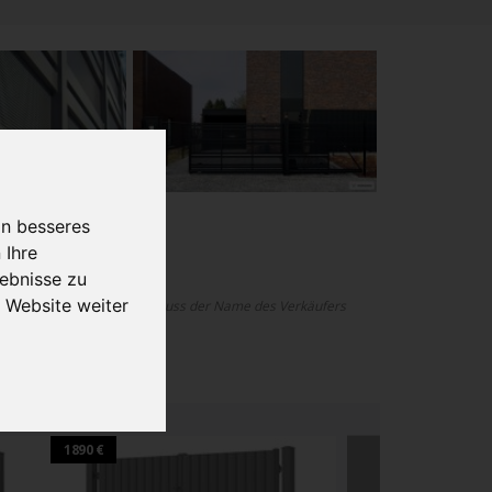
in besseres
 Ihre
ebnisse zu
 Website weiter
 ohne Onlinekonfigurator, muss der Name des Verkäufers
lanen.
1890 €
1540 €