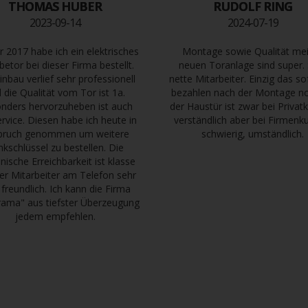
THOMAS HUBER
RUDOLF RING
2023-09-14
2024-07-19
r 2017 habe ich ein elektrisches
Montage sowie Qualität me
betor bei dieser Firma bestellt.
neuen Toranlage sind super.
inbau verlief sehr professionell
nette Mitarbeiter. Einzig das so
 die Qualität vom Tor ist 1a.
bezahlen nach der Montage n
nders hervorzuheben ist auch
der Haustür ist zwar bei Priva
ervice. Diesen habe ich heute in
verständlich aber bei Firmen
pruch genommen um weitere
schwierig, umständlich.
nkschlüssel zu bestellen. Die
onische Erreichbarkeit ist klasse
er Mitarbeiter am Telefon sehr
 freundlich. Ich kann die Firma
ama" aus tiefster Überzeugung
jedem empfehlen.