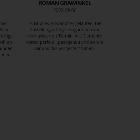
ROMAN GRAWINKEL
2022-09-06
iner
Es ist alles einwandfrei gelaufen. Die
 Sehr
Zustellung erfolgte sogar noch vor
fortige
dem avisierten Termin. Alle Elemente
och an
waren perfekt , passgenau und so wie
tkunden
wir uns das vorgestellt haben.
kunden