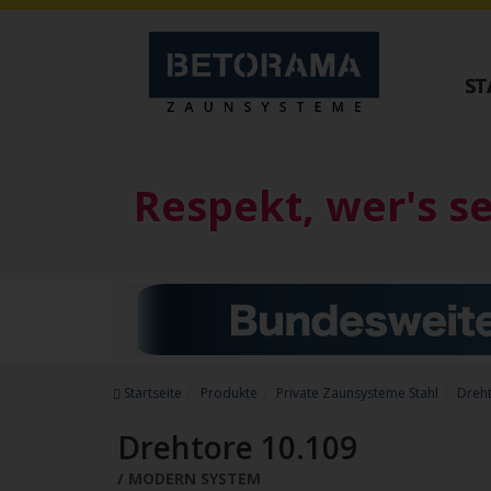
ST
Private Zaunsysteme
Tore
STAHL
ALUMINIU
Respekt, wer's s
Schiebetore
Schiebetore
Drehtore
Drehtore
Pforten
Pforten
Zaunfelder
Zaunfelder
Antriebe
Schiebetore Ind
Referenzen
Download
Downloads
Startseite
Produkte
Private Zaunsysteme Stahl
Dreh
Zubehör
Drehtore 10.109
MODERN SYSTEM