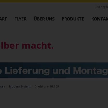
info@b
ART
FLYER
ÜBER UNS
PRODUKTE
KONTA
Industrie Zaunsysteme
Farbe
M
STAHL
elber macht.
Muster
Schiebetore
Bestellen
Drehtore
Schranken
Google Re
Referenzen
Datenschu
ustrie
Downloads
Nachricht
tore
Modern System
Drehtore 10.109
Impressu