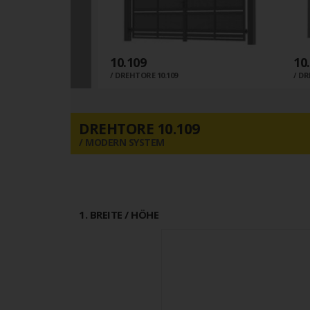
10.109
10
DREHTORE 10.109
DR
DREHTORE 10.109
MODERN SYSTEM
1
. BREITE / HÖHE