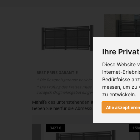
Ihre Priva
Diese Website v
Internet-Erlebn
BEST PREIS GARANTIE
Bedürfnisse an
* Die Bestpreisgarantie bezieht sich auf den Gesamtpreis 
messen, um zu 
* Die Prüfung des Preises muss unsererseits gewährleiste
zuzügich Originalangebot eingereicht werden.
zu entwickeln.
Mithilfe des untenstehenden
Konfigurator
können Si
Alle akzeptiere
Geben Sie hierfür die Abmessungen: Höhe, Breite, W
3427 €
1586