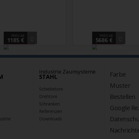
PREIS AB
PREIS AB
1185 €
5686 €
Industrie Zaunsysteme
Farbe
M
STAHL
Muster
Schiebetore
Bestellen
Drehtore
Schranken
Google Re
Referenzen
Datenschu
ustrie
Downloads
Nachricht