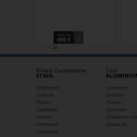
PREIS AB
698 €
Private Zaunsysteme
Tore
STAHL
ALUMINIU
Schiebetore
Schiebetore
Drehtore
Drehtore
Pforten
Pforten
Zaunfelder
Zaunfelder
Antriebe
Schiebetore Ind
Referenzen
Download
Downloads