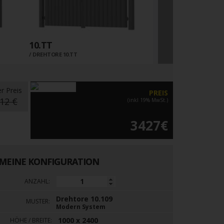
10.TT
10.02
DREHTORE 10.TT
DREHTORE 10.02
er Preis
PREIS
12 €
(inkl 19% MwSt.)
3427€
MEINE KONFIGURATION
ANZAHL:
Drehtore 10.109
MUSTER:
Modern System
1000 x 2400
HÖHE / BREITE: