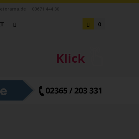
etorama.de
03671 444 30
KT
0
Klick
zensionen
tz
en
m