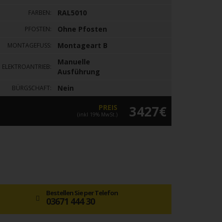
RAL5010
FARBEN:
Ohne Pfosten
PFOSTEN:
Montageart B
MONTAGEFUSS:
Manuelle
ELEKTROANTRIEB:
Ausführung
Nein
BÜRGSCHAFT:
PREIS
3427€
(inkl 19% MwSt.)
Bestellen Sie per Telefon
03671 444 30