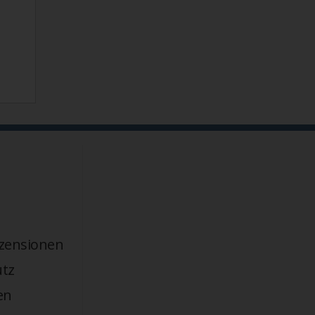
zensionen
tz
en