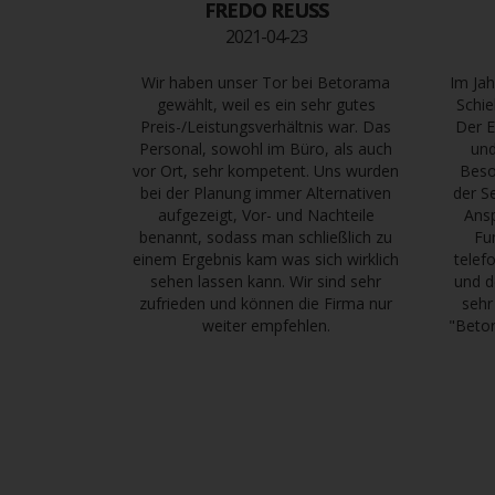
FREDO REUSS
2021-04-23
Wir haben unser Tor bei Betorama
Im Jah
gewählt, weil es ein sehr gutes
Schie
Preis-/Leistungsverhältnis war. Das
Der E
Personal, sowohl im Büro, als auch
und
vor Ort, sehr kompetent. Uns wurden
Beso
bei der Planung immer Alternativen
der S
aufgezeigt, Vor- und Nachteile
Ans
benannt, sodass man schließlich zu
Fu
einem Ergebnis kam was sich wirklich
telef
sehen lassen kann. Wir sind sehr
und d
zufrieden und können die Firma nur
sehr
weiter empfehlen.
"Betor