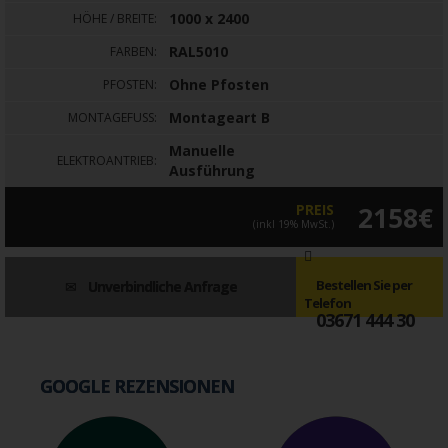
1000 x 2400
HÖHE / BREITE:
RAL5010
FARBEN:
Ohne Pfosten
PFOSTEN:
Montageart B
MONTAGEFUSS:
Manuelle
ELEKTROANTRIEB:
Ausführung
PREIS
2158€
(inkl 19% MwSt.)
Bestellen Sie per
Unverbindliche Anfrage
Telefon
03671 444 30
GOOGLE REZENSIONEN