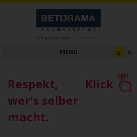
info@betorama.de
03671 444 30
MENU
0
Private Zaunsysteme
STAHL
Respekt,
Klick
Schiebetore
Drehtore
Pforten
Zaunfelder
Antriebe
wer's selber
Referenzen
Downloads
Zubehör
macht.
Tore
ALUMINIUM