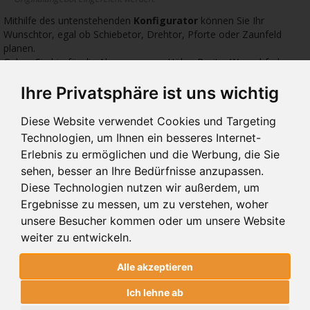
Mithilfe des untenstehenden
Konfigurator
können Sie Ihr
Wunschtor, egal ob Schiebetor, Drehtor, Pforte oder Zaunfeld
planen.
Geben Sie hierfür die Abmessungen: Höhe, Breite, Wunschfarbe
sowie das gewünschte Zubehör ein.
Ihre Privatsphäre ist uns wichtig
2496 €
1586 €
1009
Diese Website verwendet Cookies und Targeting
Technologien, um Ihnen ein besseres Internet-
Erlebnis zu ermöglichen und die Werbung, die Sie
sehen, besser an Ihre Bedürfnisse anzupassen.
Diese Technologien nutzen wir außerdem, um
Ergebnisse zu messen, um zu verstehen, woher
10.229
10.01
10.
unsere Besucher kommen oder um unsere Website
DREHTORE 10.229
DREHTORE 10.01
DRE
weiter zu entwickeln.
Alle akzeptieren
DREHTORE 10.229
Ich lehne ab
MODERN SYSTEM