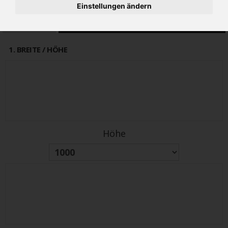
Einstellungen ändern
alter Preis
PREIS
2158€
2589 €
(inkl 19% MwSt.)
1
. BREITE / HÖHE
Höhe