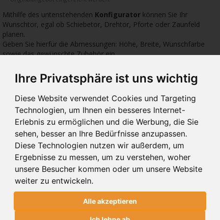
Mithilfe des untenstehenden
Konfigurator
können Sie Ihr
Wunschtor, egal ob Schiebetor, Drehtor, Pforte oder Zaunfeld
planen.
Geben Sie hierfür die Abmessungen: Höhe, Breite, Wunschfarbe
sowie das gewünschte Zubehör ein.
Ihre Privatsphäre ist uns wichtig
3306 €
1774 €
1774
Diese Website verwendet Cookies und Targeting
Technologien, um Ihnen ein besseres Internet-
Erlebnis zu ermöglichen und die Werbung, die Sie
sehen, besser an Ihre Bedürfnisse anzupassen.
Diese Technologien nutzen wir außerdem, um
10.229
10.00
10.
Ergebnisse zu messen, um zu verstehen, woher
SCHIEBETORE 10.229
SCHIEBETORE 10.00
SCH
unsere Besucher kommen oder um unsere Website
weiter zu entwickeln.
SCHIEBETORE 10.229
Alle akzeptieren
SCHIEBETORE 10.101 MODERN SYSTEM
Ich lehne ab