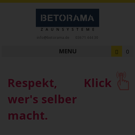
info@betorama.de
03671 444 30
MENU
0
Private Zaunsysteme
STAHL
Respekt,
Klick
Schiebetore
Drehtore
Pforten
Zaunfelder
Antriebe
wer's selber
Referenzen
Downloads
Zubehör
macht.
Tore
ALUMINIUM