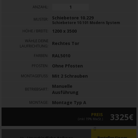
ANZAHL:
Schiebetore 10.229
MUSTER:
Schiebetore 10.101 Modern System
1200 x 3500
HÖHE / BREITE:
WÄHLE DEINE
Rechtes Tor
LAUFRICHTUNG:
RAL5010
FARBEN:
Ohne Pfosten
PFOSTEN:
Mit 2 Schrauben
MONTAGEFUSS:
Manuelle
BETRIEBSART:
Ausführung
Montage Typ A
MONTAGE:
PREIS
3325€
(inkl 19% MwSt.)
Bestellen Sie per