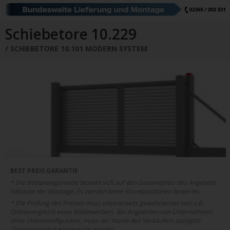
Schiebetore
Drehtore
Pforten
Zaunfelder
Schiebetore Industrie
Download
Schiebetore 10.229
SCHIEBETORE 10.101 MODERN SYSTEM
Industrie Zaunsysteme
STAHL
Schiebetore
Drehtore
Schranken
Referenzen
Downloads
Farbe
Muster
Bestellen
Google Rezensionen
Datenschutz
BEST PREIS GARANTIE
* Die Bestpreisgarantie bezieht sich auf den Gesamtpreis des Angebots
Nachrichten
Impressum
inklusive der Montage. Es werden keine Einzelpositionen bewertet.
* Die Prüfung des Preises muss unsererseits gewährleistet sein z.B.
Onlinevergleich eines Mitbewerbers. Bei Angeboten von Unternehmen
ohne Onlinekonfigurator, muss der Name des Verkäufers zuzügich
Originalangebot eingereicht werden.