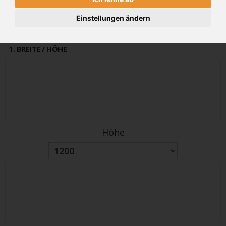
alter Preis
PREIS
3325€
Einstellungen ändern
3990 €
(inkl 19% MwSt.)
1
. BREITE / HÖHE
Höhe