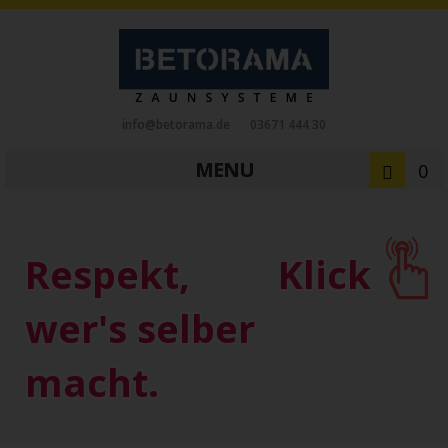
info@betorama.de
03671 444 30
MENU
0
Private Zaunsysteme
STAHL
Respekt,
Klick
Schiebetore
Drehtore
Pforten
Zaunfelder
Antriebe
wer's selber
Referenzen
Downloads
Zubehör
macht.
Tore
ALUMINIUM