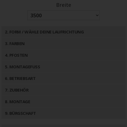
Breite
2
. FORM / WÄHLE DEINE LAUFRICHTUNG
3
. FARBEN
4
. PFOSTEN
5
. MONTAGEFUSS
6
. BETRIEBSART
7
. ZUBEHÖR
8
. MONTAGE
9
. BÜRGSCHAFT