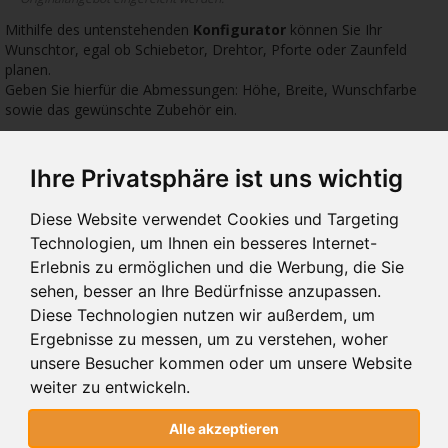
Mithilfe des untenstehenden
Konfigurator
können Sie Ihr
Wunschtor, egal ob Schiebetor, Drehtor, Pforte oder Zaunfeld
planen.
Geben Sie hierfür die Abmessungen: Höhe, Breite, Wunschfarbe
sowie das gewünschte Zubehör ein.
Ihre Privatsphäre ist uns wichtig
2034 €
1774 €
1774
Diese Website verwendet Cookies und Targeting
Technologien, um Ihnen ein besseres Internet-
Erlebnis zu ermöglichen und die Werbung, die Sie
sehen, besser an Ihre Bedürfnisse anzupassen.
10.07
10.00
10.
Diese Technologien nutzen wir außerdem, um
SCHIEBETORE 10.07
SCHIEBETORE 10.00
SCH
Ergebnisse zu messen, um zu verstehen, woher
unsere Besucher kommen oder um unsere Website
weiter zu entwickeln.
SCHIEBETORE 10.07
Alle akzeptieren
STYLE SYSTEM