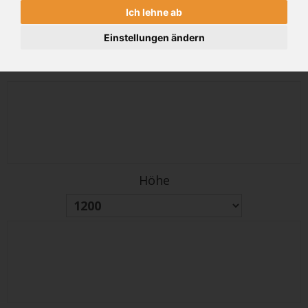
Ich lehne ab
alter Preis
PREIS
2034€
2440 €
(inkl 19% MwSt.)
Einstellungen ändern
1
. BREITE / HÖHE
Höhe