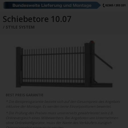
Schiebetore
Drehtore
Pforten
Zaunfelder
Schiebetore Industrie
Download
Schiebetore 10.07
STYLE SYSTEM
Industrie Zaunsysteme
STAHL
Schiebetore
Drehtore
Schranken
Referenzen
Downloads
Farbe
Muster
Bestellen
Google Rezensionen
Datenschutz
BEST PREIS GARANTIE
* Die Bestpreisgarantie bezieht sich auf den Gesamtpreis des Angebots
Nachrichten
Impressum
inklusive der Montage. Es werden keine Einzelpositionen bewertet.
* Die Prüfung des Preises muss unsererseits gewährleistet sein z.B.
Onlinevergleich eines Mitbewerbers. Bei Angeboten von Unternehmen
ohne Onlinekonfigurator, muss der Name des Verkäufers zuzügich
Originalangebot eingereicht werden.