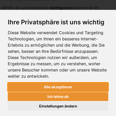
Mithilfe des untenstehenden
Konfigurator
können Sie Ihr
Wunschtor, egal ob Schiebetor, Drehtor, Pforte oder Zaunfeld
planen.
Ihre Privatsphäre ist uns wichtig
Geben Sie hierfür die Abmessungen: Höhe, Breite, Wunschfarbe
sowie das gewünschte Zubehör ein.
Diese Website verwendet Cookies und Targeting
Technologien, um Ihnen ein besseres Internet-
148 €
170 €
299 
Erlebnis zu ermöglichen und die Werbung, die Sie
sehen, besser an Ihre Bedürfnisse anzupassen.
Diese Technologien nutzen wir außerdem, um
Ergebnisse zu messen, um zu verstehen, woher
unsere Besucher kommen oder um unsere Website
weiter zu entwickeln.
10.05
10.00
WI
ZAUN 10.05
ZAUN 10.00
ZAU
Alle akzeptieren
Ich lehne ab
ZAUN 10.05
Einstellungen ändern
CLASSIC SYSTEM