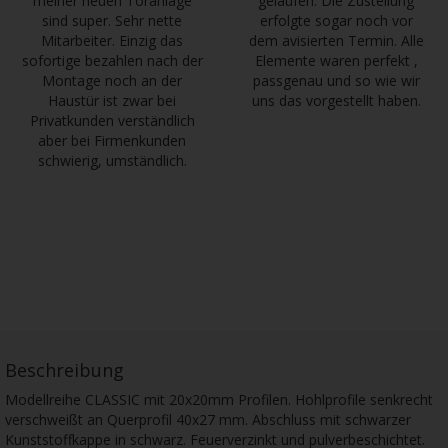
meiner neuen Toranlage
gelaufen. Die Zustellung
sind super. Sehr nette
erfolgte sogar noch vor
Mitarbeiter. Einzig das
dem avisierten Termin. Alle
sofortige bezahlen nach der
Elemente waren perfekt ,
Montage noch an der
passgenau und so wie wir
Haustür ist zwar bei
uns das vorgestellt haben.
Privatkunden verständlich
aber bei Firmenkunden
schwierig, umständlich.
Beschreibung
Modellreihe CLASSIC mit 20x20mm Profilen. Hohlprofile senkrecht
verschweißt an Querprofil 40x27 mm. Abschluss mit schwarzer
Kunststoffkappe in schwarz. Feuerverzinkt und pulverbeschichtet.