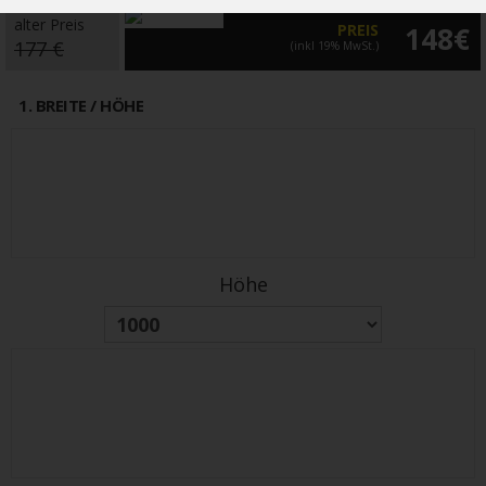
alter Preis
PREIS
148€
177 €
(inkl 19% MwSt.)
1
. BREITE / HÖHE
Höhe