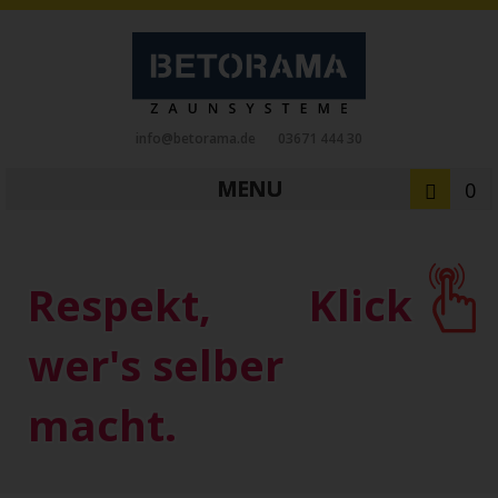
info@betorama.de
03671 444 30
MENU
0
Private Zaunsysteme
STAHL
Respekt,
Klick
Schiebetore
Drehtore
Pforten
Zaunfelder
Antriebe
wer's selber
Referenzen
Downloads
Zubehör
macht.
Tore
ALUMINIUM