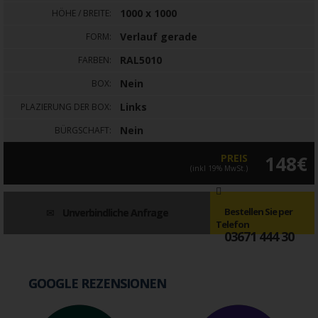
1000 x 1000
HÖHE / BREITE:
Verlauf gerade
FORM:
RAL5010
FARBEN:
Nein
BOX:
Links
PLAZIERUNG DER BOX:
Nein
BÜRGSCHAFT:
PREIS
148€
(inkl 19% MwSt.)
Bestellen Sie per
Unverbindliche Anfrage
Telefon
03671 444 30
GOOGLE REZENSIONEN