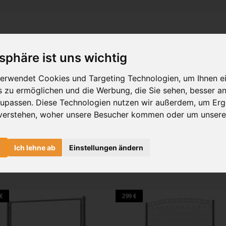
tsphäre ist uns wichtig
erwendet Cookies und Targeting Technologien, um Ihnen e
is zu ermöglichen und die Werbung, die Sie sehen, besser an
zupassen. Diese Technologien nutzen wir außerdem, um Erg
verstehen, woher unsere Besucher kommen oder um unsere
des Angebots inklusive der Montage. Es werden keine Einzelpositionen bewertet.
t sein z.B. Onlinevergleich eines Mitbewerbers. Bei Angeboten von Unternehmen
n
Ich lehne ab
Einstellungen ändern
e Ihr Wunschtor, egal ob Schiebetor, Drehtor, Pforte oder Zaunfeld p
unschfarbe sowie das gewünschte Zubehör ein.
€
299 €