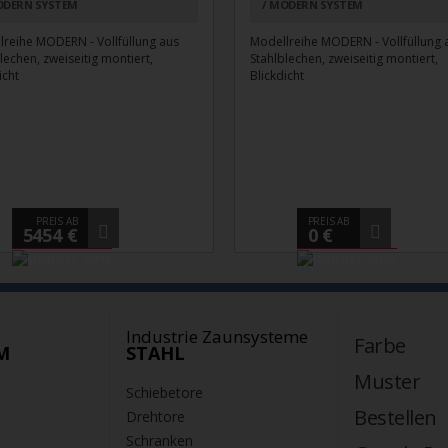
DERN SYSTEM
MODERN SYSTEM
lreihe MODERN - Vollfüllung aus
Modellreihe MODERN - Vollfüllung 
lechen, zweiseitig montiert,
Stahlblechen, zweiseitig montiert,
icht
Blickdicht
PREIS AB
PREIS AB
5454 €
0 €
Industrie Zaunsysteme
Farbe
M
STAHL
Muster
Schiebetore
Bestellen
Drehtore
Schranken