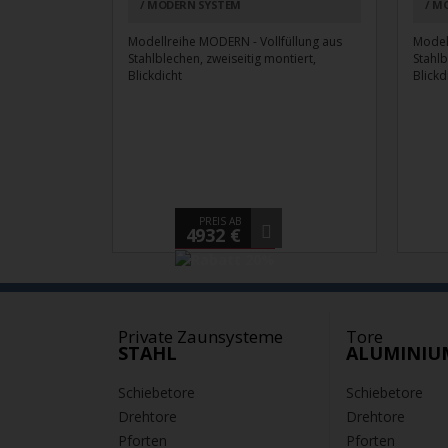
MODERN SYSTEM
MO
Modellreihe MODERN - Vollfüllung aus
Model
Stahlblechen, zweiseitig montiert,
Stahlb
Blickdicht
Blickd
PREIS AB
4932 €
Private Zaunsysteme
Tore
STAHL
ALUMINIU
Schiebetore
Schiebetore
Drehtore
Drehtore
Pforten
Pforten