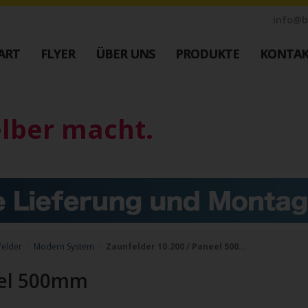
info@b
ART
FLYER
ÜBER UNS
PRODUKTE
KONTA
Industrie Zaunsysteme
Farbe
M
STAHL
elber macht.
Muster
Schiebetore
Bestellen
Drehtore
Schranken
Google Re
Referenzen
Datenschu
ustrie
Downloads
Nachricht
felder
Modern System
Zaunfelder 10.200 / Paneel 500...
Impressu
eel 500mm