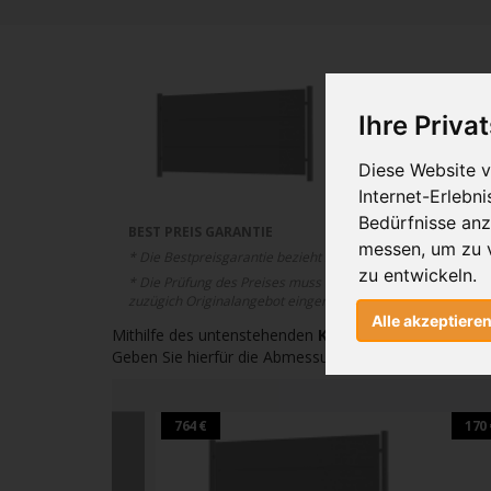
Ihre Priva
Diese Website v
Internet-Erlebn
Bedürfnisse an
BEST PREIS GARANTIE
messen, um zu 
* Die Bestpreisgarantie bezieht sich auf den Gesamtpreis 
zu entwickeln.
* Die Prüfung des Preises muss unsererseits gewährleiste
zuzügich Originalangebot eingereicht werden.
Alle akzeptiere
Mithilfe des untenstehenden
Konfigurator
können Si
Geben Sie hierfür die Abmessungen: Höhe, Breite, W
764 €
170 