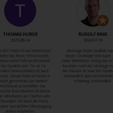
THOMAS HUBER
RUDOLF RING
2023-09-14
2024-07-19
r 2017 habe ich ein elektrisches
Montage sowie Qualität me
betor bei dieser Firma bestellt.
neuen Toranlage sind super.
inbau verlief sehr professionell
nette Mitarbeiter. Einzig das so
 die Qualität vom Tor ist 1a.
bezahlen nach der Montage n
nders hervorzuheben ist auch
der Haustür ist zwar bei Priva
ervice. Diesen habe ich heute in
verständlich aber bei Firmen
pruch genommen um weitere
schwierig, umständlich.
nkschlüssel zu bestellen. Die
onische Erreichbarkeit ist klasse
er Mitarbeiter am Telefon sehr
 freundlich. Ich kann die Firma
ama" aus tiefster Überzeugung
jedem empfehlen.