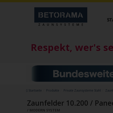
ST
Private Zaunsysteme
Tore
STAHL
ALUMINIU
Respekt, wer's s
Schiebetore
Schiebetore
Drehtore
Drehtore
Pforten
Pforten
Zaunfelder
Zaunfelder
Antriebe
Schiebetore Ind
Referenzen
Download
Downloads
Startseite
Produkte
Private Zaunsysteme Stahl
Zaun
Zubehör
Zaunfelder 10.200 / Pan
MODERN SYSTEM