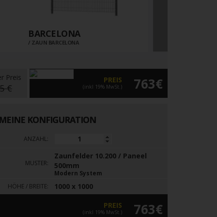
BARCELONA
10.TT
ZAUN BARCELONA
ZAUN 10.TT
er Preis
PREIS
763€
5 €
(inkl 19% MwSt.)
MEINE KONFIGURATION
ANZAHL:
Zaunfelder 10.200 / Paneel
MUSTER:
500mm
Modern System
1000 x 1000
HÖHE / BREITE:
PREIS
763€
(inkl 19% MwSt.)