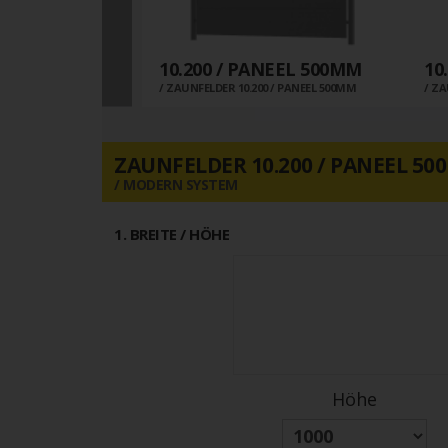
10.200 / PANEEL 500MM
10
0
ZAUNFELDER 10.200 / PANEEL 500MM
ZA
ZAUNFELDER 10.200 / PANEEL 5
MODERN SYSTEM
1
. BREITE / HÖHE
Höhe