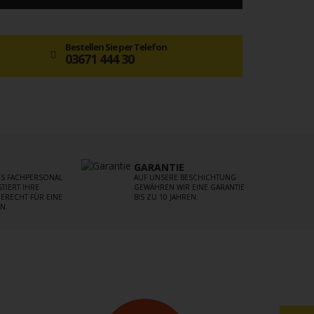
Bestellen Sie per Telefon
03671 444 30
GARANTIE
S FACHPERSONAL
AUF UNSERE BESCHICHTUNG
TIERT IHRE
GEWÄHREN WIR EINE GARANTIE
ERECHT FÜR EINE
BIS ZU 10 JAHREN.
N.