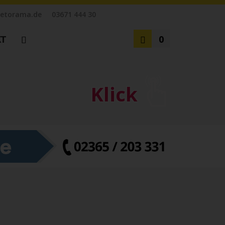
etorama.de
03671 444 30
KT
0
Klick
zensionen
tz
en
m