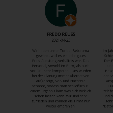
FREDO REUSS
2021-04-23
Wir haben unser Tor bei Betorama
Im Jah
gewählt, weil es ein sehr gutes
Schie
Preis-/Leistungsverhältnis war. Das
Der E
Personal, sowohl im Büro, als auch
und
vor Ort, sehr kompetent. Uns wurden
Beso
bei der Planung immer Alternativen
der S
aufgezeigt, Vor- und Nachteile
Ans
benannt, sodass man schließlich zu
Fu
einem Ergebnis kam was sich wirklich
telef
sehen lassen kann. Wir sind sehr
und d
zufrieden und können die Firma nur
sehr
weiter empfehlen.
"Betor