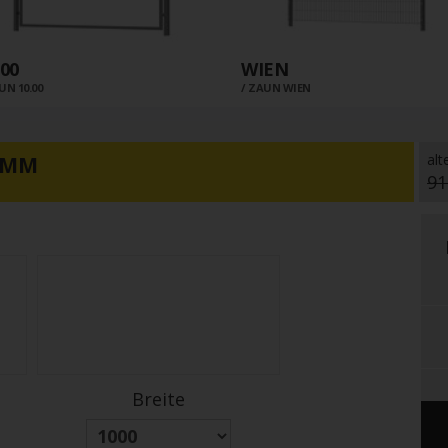
.00
WIEN
UN 10.00
ZAUN WIEN
alt
00MM
91
Breite