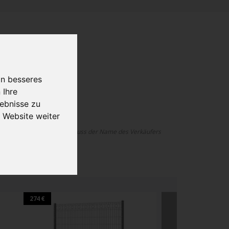
in besseres
 Ihre
ebnisse zu
 Website weiter
 ohne Onlinekonfigurator, muss der Name des Verkäufers
lanen.
274 €
320 €