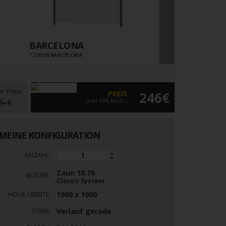
BARCELONA
10.TT
ZAUN BARCELONA
ZAUN 10.TT
er Preis
PREIS
246€
5 €
(inkl 19% MwSt.)
MEINE KONFIGURATION
ANZAHL:
Zaun 10.70
MUSTER:
Classic System
1000 x 1000
HÖHE / BREITE:
Verlauf gerade
FORM: