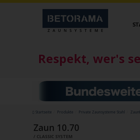
ST
Private Zaunsysteme
Tore
STAHL
ALUMINIU
Respekt, wer's s
Schiebetore
Schiebetore
Drehtore
Drehtore
Pforten
Pforten
Zaunfelder
Zaunfelder
Antriebe
Schiebetore Ind
Referenzen
Download
Downloads
Startseite
Produkte
Private Zaunsysteme Stahl
Zaun
Zubehör
Zaun 10.70
CLASSIC SYSTEM