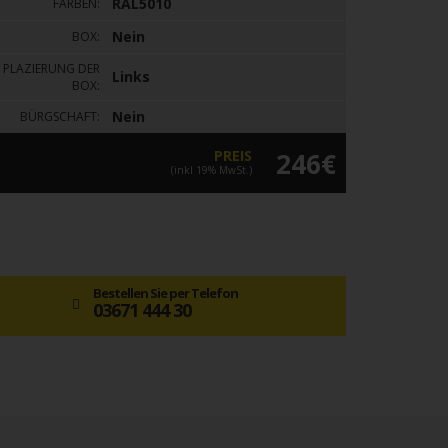
RAL5010
FARBEN:
Nein
BOX:
PLAZIERUNG DER
Links
BOX:
Nein
BÜRGSCHAFT:
PREIS
246€
(inkl 19% MwSt.)
Bestellen Sie per Telefon
03671 444 30