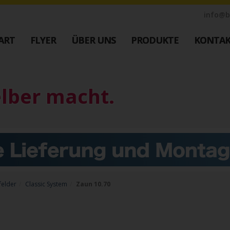
info@b
ART
FLYER
ÜBER UNS
PRODUKTE
KONTA
Industrie Zaunsysteme
Farbe
M
STAHL
elber macht.
Muster
Schiebetore
Bestellen
Drehtore
Schranken
Google Re
Referenzen
Datenschu
ustrie
Downloads
Nachricht
felder
Classic System
Zaun 10.70
Impressu