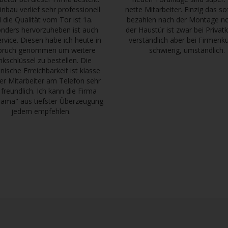
inbau verlief sehr professionell
nette Mitarbeiter. Einzig das so
 die Qualität vom Tor ist 1a.
bezahlen nach der Montage n
nders hervorzuheben ist auch
der Haustür ist zwar bei Priva
ervice. Diesen habe ich heute in
verständlich aber bei Firmen
pruch genommen um weitere
schwierig, umständlich.
nkschlüssel zu bestellen. Die
onische Erreichbarkeit ist klasse
er Mitarbeiter am Telefon sehr
 freundlich. Ich kann die Firma
ama" aus tiefster Überzeugung
jedem empfehlen.