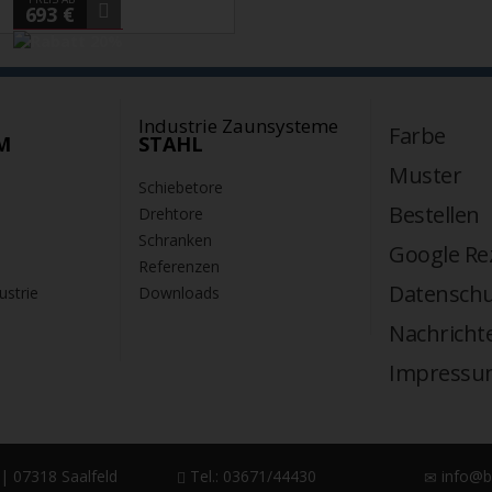
693 €
Industrie Zaunsysteme
Farbe
M
STAHL
Muster
Schiebetore
Bestellen
Drehtore
Schranken
Google Re
Referenzen
Datenschu
ustrie
Downloads
Nachricht
Impressu
| 07318 Saalfeld
Tel.: 03671/44430
info@b