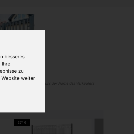
in besseres
 Ihre
ebnisse zu
 Website weiter
 ohne Onlinekonfigurator, muss der Name des Verkäufers
lanen.
274 €
320 €