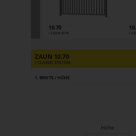
10.70
10
0
ZAUN 10.70
ZA
ZAUN 10.70
CLASSIC SYSTEM
1
. BREITE / HÖHE
Höhe