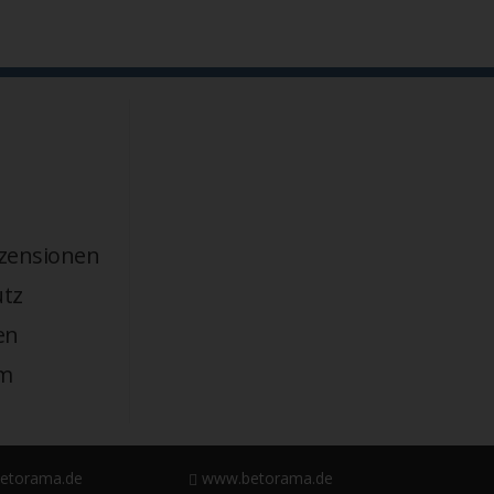
zensionen
tz
en
m
etorama.de
www.betorama.de