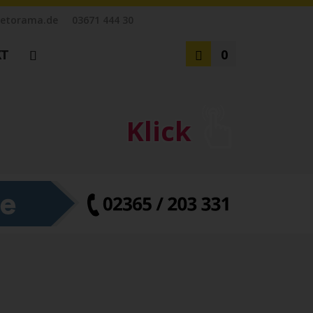
etorama.de
03671 444 30
KT
0
Klick
zensionen
tz
en
m