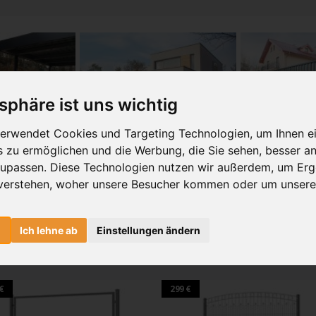
tsphäre ist uns wichtig
erwendet Cookies und Targeting Technologien, um Ihnen e
is zu ermöglichen und die Werbung, die Sie sehen, besser an
zupassen. Diese Technologien nutzen wir außerdem, um Erg
des Angebots inklusive der Montage. Es werden keine Einzelpositionen bewertet.
verstehen, woher unsere Besucher kommen oder um unsere
t sein z.B. Onlinevergleich eines Mitbewerbers. Bei Angeboten von Unternehmen
e Ihr Wunschtor, egal ob Schiebetor, Drehtor, Pforte oder Zaunfeld p
n
Ich lehne ab
Einstellungen ändern
unschfarbe sowie das gewünschte Zubehör ein.
€
299 €