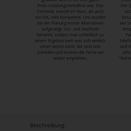
Preis-/Leistungsverhältnis war. Das
Der E
Personal, sowohl im Büro, als auch
und
vor Ort, sehr kompetent. Uns wurden
Beso
bei der Planung immer Alternativen
der S
aufgezeigt, Vor- und Nachteile
Ans
benannt, sodass man schließlich zu
Fu
einem Ergebnis kam was sich wirklich
telef
sehen lassen kann. Wir sind sehr
und d
zufrieden und können die Firma nur
sehr
weiter empfehlen.
"Betor
Beschreibung