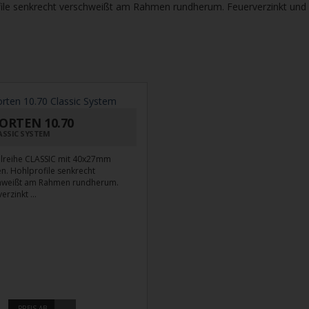
ile senkrecht verschweißt am Rahmen rundherum. Feuerverzinkt und p
ORTEN 10.70
ASSIC SYSTEM
lreihe CLASSIC mit 40x27mm
en. Hohlprofile senkrecht
hweißt am Rahmen rundherum.
erzinkt ...
PREIS AB