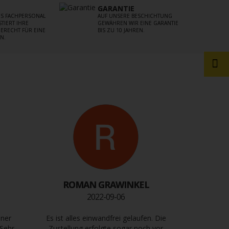
GARANTIE
S FACHPERSONAL
AUF UNSERE BESCHICHTUNG
TIERT IHRE
GEWÄHREN WIR EINE GARANTIE
ERECHT FÜR EINE
BIS ZU 10 JAHREN.
N.
ROMAN GRAWINKEL
2022-09-06
iner
Es ist alles einwandfrei gelaufen. Die
 Sehr
Zustellung erfolgte sogar noch vor