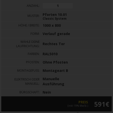
ANZAHL:
Pforten 10.01
MUSTER:
Classic System
1000 x 800
HÖHE / BREITE:
Verlauf gerade
FORM:
WÄHLE DEINE
Rechtes Tor
LAUFRICHTUNG:
RAL5010
FARBEN:
Ohne Pfosten
PFOSTEN:
Montageart B
MONTAGEFUSS:
Manuelle
ELEKTRISCH ODER
MANUELL:
Ausführung
Nein
BÜRGSCHAFT:
PREIS
591€
(inkl 19% MwSt.)