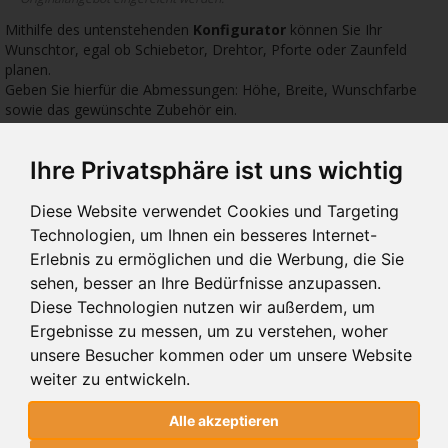
Mithilfe des untenstehenden
Konfigurator
können Sie Ihr
Wunschtor, egal ob Schiebetor, Drehtor, Pforte oder Zaunfeld
planen.
Geben Sie hierfür die Abmessungen: Höhe, Breite, Wunschfarbe
sowie das gewünschte Zubehör ein.
Ihre Privatsphäre ist uns wichtig
591 €
642 €
966 
Diese Website verwendet Cookies und Targeting
Technologien, um Ihnen ein besseres Internet-
Erlebnis zu ermöglichen und die Werbung, die Sie
sehen, besser an Ihre Bedürfnisse anzupassen.
10.01
10.00
WI
Diese Technologien nutzen wir außerdem, um
PFORTEN 10.01
PFORTEN 10.00
PFO
Ergebnisse zu messen, um zu verstehen, woher
unsere Besucher kommen oder um unsere Website
weiter zu entwickeln.
PFORTEN 10.01
Alle akzeptieren
CLASSIC SYSTEM