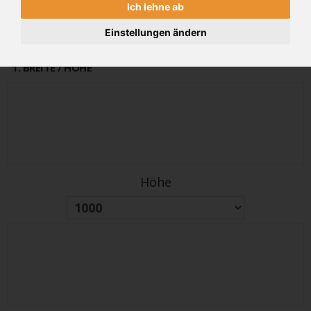
Ich lehne ab
alter Preis
PREIS
591€
709 €
(inkl 19% MwSt.)
Einstellungen ändern
1
. BREITE / HÖHE
Höhe