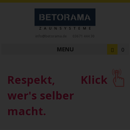
info@betorama.de
03671 444 30
MENU
0
Private Zaunsysteme
STAHL
Respekt,
Klick
Schiebetore
Drehtore
Pforten
Zaunfelder
Antriebe
wer's selber
Referenzen
Downloads
Zubehör
macht.
Tore
ALUMINIUM