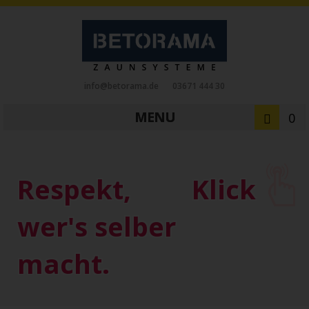
info@betorama.de
03671 444 30
MENU
0
Private Zaunsysteme
STAHL
Respekt,
Klick
Schiebetore
Drehtore
Pforten
Zaunfelder
Antriebe
wer's selber
Referenzen
Downloads
Zubehör
macht.
Tore
ALUMINIUM