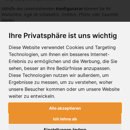
Mithilfe des untenstehenden
Konfigurator
können Sie Ihr
Wunschtor, egal ob Schiebetor, Drehtor, Pforte oder Zaunfeld
planen.
Geben Sie hierfür die Abmessungen: Höhe, Breite, Wunschfarbe
sowie das gewünschte Zubehör ein.
Ihre Privatsphäre ist uns wichtig
Diese Website verwendet Cookies und Targeting
1169 €
591 €
642 
Technologien, um Ihnen ein besseres Internet-
Erlebnis zu ermöglichen und die Werbung, die Sie
sehen, besser an Ihre Bedürfnisse anzupassen.
Diese Technologien nutzen wir außerdem, um
Ergebnisse zu messen, um zu verstehen, woher
BARCELONA
10.01
10.
unsere Besucher kommen oder um unsere Website
PFORTEN BARCELONA
PFORTEN 10.01
PFO
weiter zu entwickeln.
Alle akzeptieren
PFORTEN BARCELONA
Ich lehne ab
CLASSIC SYSTEM
Einstellungen ändern