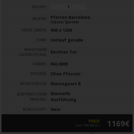
ANZAHL:
Pforten Barcelona
MUSTER:
Classic System
900 x 1200
HÖHE / BREITE:
Verlauf gerade
FORM:
WÄHLE DEINE
Rechtes Tor
LAUFRICHTUNG:
RAL6005
FARBEN:
Ohne Pfosten
PFOSTEN:
Montageart B
MONTAGEFUSS:
Manuelle
ELEKTRISCH ODER
MANUELL:
Ausführung
Nein
BÜRGSCHAFT:
PREIS
1169€
(inkl 19% MwSt.)