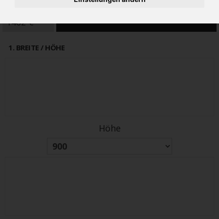
alter Preis
PREIS
1169€
1402 €
(inkl 19% MwSt.)
1
. BREITE / HÖHE
Höhe