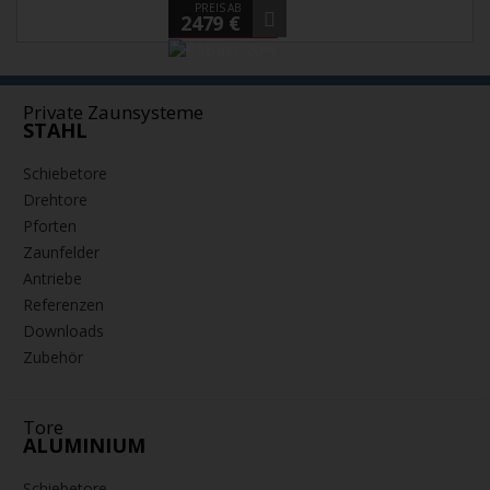
PREIS AB
2479 €
Private Zaunsysteme
STAHL
Schiebetore
Drehtore
Pforten
Zaunfelder
Antriebe
Referenzen
Downloads
Zubehör
Tore
ALUMINIUM
Schiebetore