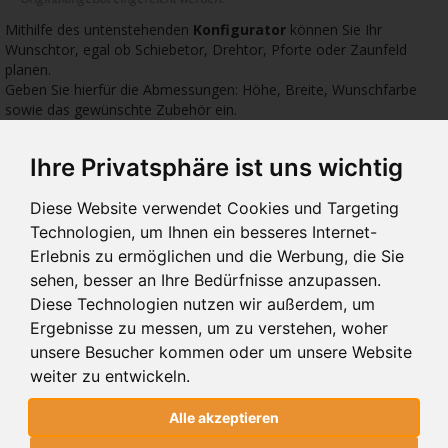
Mithilfe des untenstehenden
Konfigurator
können Sie Ihr
Wunschtor, egal ob Schiebetor, Drehtor, Pforte oder Zaunfeld
planen.
Geben Sie hierfür die Abmessungen: Höhe, Breite, Wunschfarbe
sowie das gewünschte Zubehör ein.
Ihre Privatsphäre ist uns wichtig
864 €
591 €
642 
Diese Website verwendet Cookies und Targeting
Technologien, um Ihnen ein besseres Internet-
Erlebnis zu ermöglichen und die Werbung, die Sie
sehen, besser an Ihre Bedürfnisse anzupassen.
10.21
10.01
10.
Diese Technologien nutzen wir außerdem, um
PFORTEN 10.21
PFORTEN 10.01
PFO
Ergebnisse zu messen, um zu verstehen, woher
unsere Besucher kommen oder um unsere Website
weiter zu entwickeln.
PFORTEN 10.21
Alle akzeptieren
STYLE SYSTEM