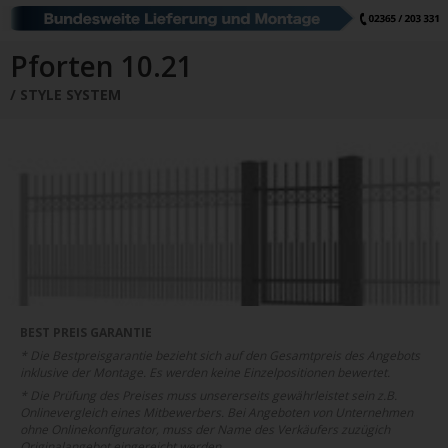
Schiebetore
Drehtore
Pforten
Zaunfelder
Schiebetore Industrie
Download
Pforten 10.21
STYLE SYSTEM
Industrie Zaunsysteme
STAHL
Schiebetore
Drehtore
Schranken
Referenzen
Downloads
Farbe
Muster
Bestellen
Google Rezensionen
Datenschutz
BEST PREIS GARANTIE
* Die Bestpreisgarantie bezieht sich auf den Gesamtpreis des Angebots
Nachrichten
Impressum
inklusive der Montage. Es werden keine Einzelpositionen bewertet.
* Die Prüfung des Preises muss unsererseits gewährleistet sein z.B.
Onlinevergleich eines Mitbewerbers. Bei Angeboten von Unternehmen
ohne Onlinekonfigurator, muss der Name des Verkäufers zuzügich
Originalangebot eingereicht werden.