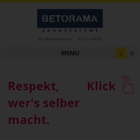
info@betorama.de
03671 444 30
MENU
0
Private Zaunsysteme
STAHL
Respekt,
Klick
Schiebetore
Drehtore
Pforten
Zaunfelder
Antriebe
wer's selber
Referenzen
Downloads
Zubehör
macht.
Tore
ALUMINIUM