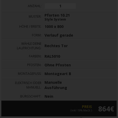
ANZAHL:
Pforten 10.21
MUSTER:
Style System
1000 x 800
HÖHE / BREITE:
Verlauf gerade
FORM:
WÄHLE DEINE
Rechtes Tor
LAUFRICHTUNG:
RAL5010
FARBEN:
Ohne Pfosten
PFOSTEN:
Montageart B
MONTAGEFUSS:
Manuelle
ELEKTRISCH ODER
MANUELL:
Ausführung
Nein
BÜRGSCHAFT:
PREIS
864€
(inkl 19% MwSt.)