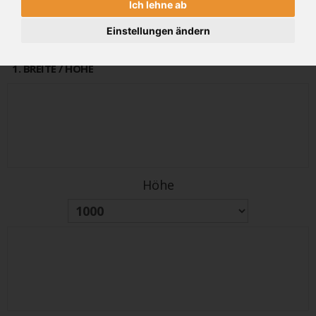
Ich lehne ab
alter Preis
PREIS
864€
1036 €
Einstellungen ändern
(inkl 19% MwSt.)
1
. BREITE / HÖHE
Höhe